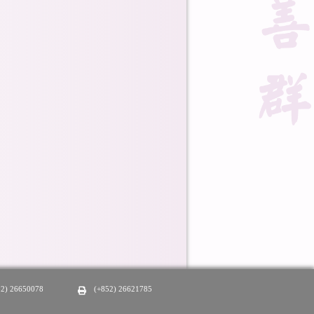
52) 26650078
(+852) 26621785