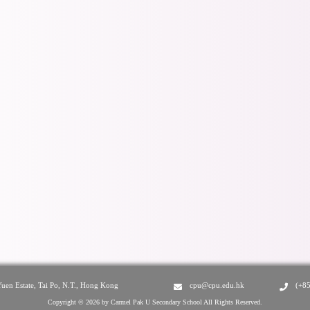
Yuen Estate, Tai Po, N.T., Hong Kong
cpu@cpu.edu.hk
(+8
Copyright © 2026 by Carmel Pak U Secondary School All Rights Reserved.