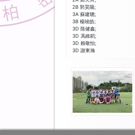
2B 郭昊陽;
3A 蘇建聰;
3B 楊竣皓;
3D 陈健鑫;
3D 馮維韜;
3D 賴敬怡;
3D 謝東瀚