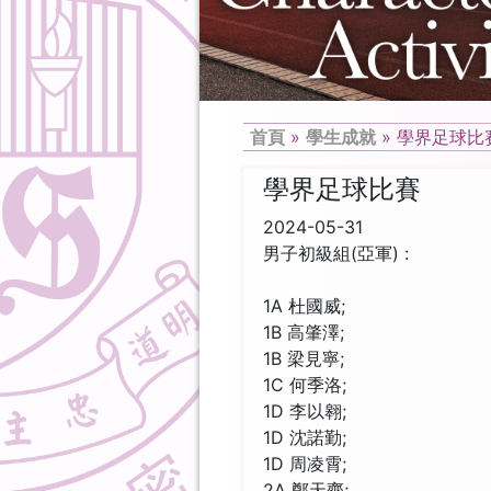
首頁
»
學生成就
»
學界足球比
學界足球比賽
2024-05-31
男子初級組(亞軍) :
1A 杜國威;
1B 高肇澤;
1B 梁見寧;
1C 何季洛;
1D 李以翱;
1D 沈諾勤;
1D 周凌霄;
2A 鄭天齊;