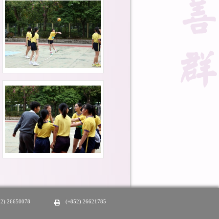
52) 26650078
(+852) 26621785