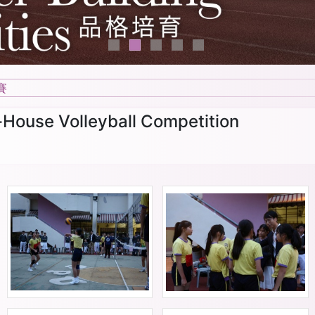
賽
use Volleyball Competition