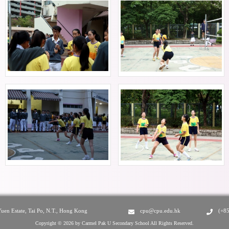
Yuen Estate, Tai Po, N.T., Hong Kong
cpu@cpu.edu.hk
(+8
Copyright © 2026 by Carmel Pak U Secondary School All Rights Reserved.