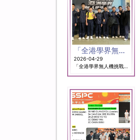
「全港學界無人機挑戰賽2026 (中學組)」
2026-04-29
「全港學界無人機挑戰賽 2026 (中學組)」是一場結合技術、策略與團隊協作的創新賽事。本屆比賽融入 AR 氣球射擊、紅外線解碼及編程任務，旨在提升學生的邏輯思維與即時解難能力。賽事亮點包括「AR 射擊及障礙賽」，考驗隊員間的精準配合與反應速度；以及「協作飛行挑戰」，模擬真實世界無人機應用的場景，通過合作完成挑戰，引領學生探索科技創新的無限可能。 成績： AR 射擊及障礙賽（遙控項目）：二級認證 協作飛行挑戰（編程項目）：二級認證 參與同學： 1B 陳可祈 1B 歐梓朗 1B 譚柏麟 1C 孫穎文 2C 林灝龍 指導老師: 林悅禮老師, 郭敬生老師 校友導師: 蔡旨暘