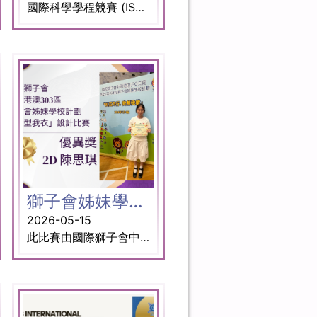
國際科學學程競賽 (ISPC) 為來自世界各地的創新者、研究人員和青年思想家，以及各領域的教育工作者、教授和研究人員提供了一個展現才華的舞台。您可以探索社會科學、創新科學、環境科學和工程等類別，以及專為大眾打造的教育和課堂行動研究等專題板塊。展示您的創意，贏得認可，並為科學的未來貢獻力量。 獎項： 金獎（中學組 環境科學） 參賽同學： 5D 楊鍵鏘 (隊長) 5B 李樂儀 5C 莊恩樂 5D 周柏恒 5D 馮昊翬 5D 陳澤權 指導老師 : 葉婉如老師 王子揚博士
獅子會姊妹學校計劃 ——「我型我衣設計比賽」
2026-05-15
此比賽由國際獅子會中國港澳303區主辦，今年主題為「四五同行．我創我能」，本校學生2D陳思琪在比賽當中獲得優異獎。