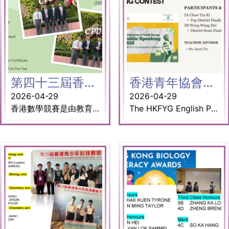
第四十三屆香港數學競賽
香港青年協會英語演講比賽
2026-04-29
2026-04-29
香港數學競賽是由教育局數學教育組及香港教育大學(前稱香港教育學院)數學與資訊科技學系聯合舉辦。比賽旨在發展學生的數學能力和培養他們對數學的興趣。本校受邀參加決賽。 獎項： 1. 個人比賽項目 5D 楊鍵鏘 三等榮譽獎狀 5D 周柏恒 三等榮譽獎狀 5D 亞尼斯 優秀表現獎狀 5D 謝東瀚 優秀表現獎狀 2. 團體比賽項目 三等榮譽獎狀
The HKFYG English Public Speaking Contest is a premier, long-running competition organized by The HKFYG Leadership Institute and co-organized with the English-Speaking Union (Hong Kong). It serves as a flagship platform designed to hone the English language skills, critical thinking, and communication capabilities of young people in Hong Kong. The competition attracted over 1,000 students from 120 schools. Top District Finalist 5A Chow Tsz Ki District Semi-Finalist 5B Wong Wang Hei