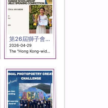
第26屆獅子會國際青年交流英文演講比賽
2026-04-29
The "Hong Kong-wide English Speech Contest" will select ten winners who will receive sponsored scholarships to participate in international youth exchange camps organized by over 100 Lions Clubs overseas. The youth exchange camp brings together outstanding young people from around the world, creating an environment for international cooperation and nurturing them into future leaders with a global perspective, cultural exchange skills, and leadership abilities. Platinum Prize winner: $7000 sponsorship to join the Overseas Youth Exchange Camp Awards: Platinum Prize 5A Chow Tsz Ki (Platinum Prize winner: $7000 sponsorship to join the Overseas Youth Exchange Camp) Gold Prize Wong Wang Hei