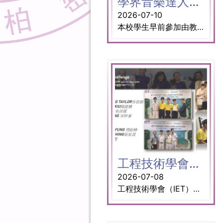
學界音樂達人大挑戰
2026-07-10
本校學生早前參加由教育局課程發展處藝術教育組及香港電台第四台合辦的「學界音樂達人大挑戰」網上初賽，榮獲「學界音樂達人獎」及「18區積極參與獎」，更連續第二年晉身決賽。 決賽暨頒獎禮已於7月8日假東九文化中心舉行。本校學生憑著豐富的美樂知識和默契，在決賽中表現卓越，最終奪得780分的高分，以225分的優勢拋離對手，一舉囊括金獎、「最佳合作獎」及「現場打氣獎」。 決賽成員如下： 3A曾凱晴、3D羅翊昕、4C吳晉銘、4C蘇家恆、5C趙胤皓 智囊團成員如下： 4A周子琪、4C陳敏政、4C賈毓鈞、4D黃晞駿、5B朱俙朗 打氣團成員如下： 3B周萬旗、3B林嘉怡、3B鄭希幔、3D溫梓皓、4A鄭綺雯、4A劉玥希、4B何絢充、4B郭展銘、4B李曉琳、4C羅亮言、4C王敏行、4D賴萌琦 決賽的精彩實況將於7月11日下午2時，於香港電台第四台《我哋都係音樂系！》節目時段內播出；電視版本則於8月30日下午3時30分，於港台電視31播映。 香港電台新聞稿：https://app3.rthk.hk/press/main.php?id=2311
工程技術學會（IET）法拉第挑戰賽
2026-07-08
工程技術學會（IET）法拉第挑戰賽是一項年度科學、科技、工程及數學（STEM）活動日競賽。該活動採跨學科設計，內容涵蓋科學、科技、工程與數學領域的實踐動手操作活動。 獎項: 優異獎 A組 4C吳晉銘 4D陳晸橋 4D朱彦霖 4D宋梓峯 優異獎 B組 3B周鉦峰 3B張家晟 3D李以翱 指導老師： 譚浩鋒老師 王子揚博士 羅納禧老師