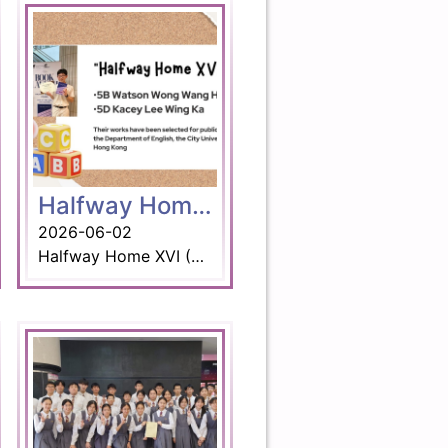
Halfway Home XVI
2026-06-02
Halfway Home XVI (Halfway Home 16) is an annual student-run literary journal and anthology published by the Department of English at the City University of Hong Kong (CityUHK). The primary purpose is to act as a literary incubator and showcase for creative voices in Hong Kong, bridging the gap between raw student talent and published literature. The works of our students have been selected for publication. Participants: 5B Watson Wong Wang Hei 5D Kacey Lee Wing Ka