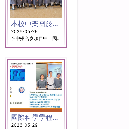
本校中樂團於第六屆「全港中樂大賽」中喜獲金獎
2026-05-29
在中樂合奏項目中，團員們憑藉演繹描繪侗族民俗風情的《侗鄉速寫》第四樂章——《鬥牛》一曲，展現出精湛技藝及迎難而上的精神，並奪得金獎。
國際科學學程競賽 (ISPC)
2026-05-29