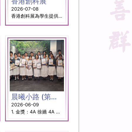
香港創科展
2026-07-08
香港創科展為學生提供一個向大眾展現創意的平台，以比賽形式讓同學運用科學及創意解決生活上各式各樣的難題。學生透過科學、科技和設計的應用製作原型實體，學習如何優化作品及表達創新概念。 獎項: 優異獎 3B聶光佑 (隊長) 3A曹詩琪 3D陳柏昕 3D林熙媚 指導老師： 譚以諒老師
晨曦小路 (第二旅程)：與AI合作的動畫創作旅程
2026-06-09
1. 金獎：4A 徐嬌 4A 黃子泳 4A 曾司蕙 2. 銀獎：4A 黃仴佟 3A梁海霖 5D 謝迦嵐 4A 劉玥希 4A 黃景堯 3. 銅獎：4D 姚穎君 4C 張辰露 4D 黃卓嵐 4. 優異獎：4A 雷悅 4A 謝恩翹 4A 謝昇泯 5. 優異獎：4A 鄧楚鈺 4C 張釋文 4D 肖璠