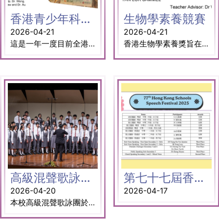
香港青少年科技創新大賽
生物學素養競賽
2026-04-21
2026-04-21
這是一年一度目前全港最大規模的學界科學盛事，希望提高青少年對STEAM的興趣及綜合科技素質，培育21世紀所需要的科技創新人才，迎接未來世界的挑戰。 獎項： 高中組: 能源及環境科學一等獎 參賽同學： 5D楊鍵鏘 (隊長) 5C莊恩樂 5D周柏恒 高中組: 化學及材料優異獎 參賽同學： 4C張辰露(隊長) 4A沈之覃 4C吳晉銘 高中組:生物及健康優異獎 5B李樂儀 初中組:化學及材料優異獎 3B聶光佑 (隊長) 3A楊嘉懿 3C鄧雁 指導老師： 葉婉如老師 王子揚博士 譚以諒老師 余思進老師 羅納禧老師 區俊傑 博士
香港生物學素養獎旨在推廣生物學學生的學習品德。除了為初賽測試所準備的知識外，學生還需在 30 分鐘內準備一份最新的科學主題的簡報，十分緊張刺激。 獎項： 一等獎 4C吳晉銘 5D陳澤權 二等獎 5B朱汶禧 5C莊恩樂 三等獎 5B張嘉璐 4D鄭玉婷 優異獎 4C 蘇家恆 指導老師：王子揚博士
高級混聲歌詠團獲選為本年度最佳中學混聲合唱團
第七十七屆香港學校朗誦節
2026-04-20
2026-04-17
本校高級混聲歌詠團於「第七十八屆香港學校音樂節」中學合唱決賽中，演繹本地作曲家何崇志博士及李唯德先生的作品，獲五位海外評判選為「本年度最佳中學混聲合唱團(第二組別)」，榮獲卓爾合唱盃，並獲邀於四月廿五日舉行的優勝者音樂會進行演出。 （部分相片由香港學校音樂及朗誦協會提供）