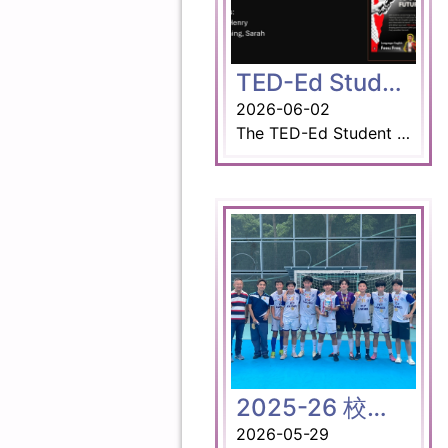
TED-Ed Student Talks
2026-06-02
The TED-Ed Student Talks featured skilled public speakers from across Hong Kong. We are happy to share that three of our students were invited to share their visions for shaping the future. Organised by the Rotary Club of Neoteric Hong Kong and Project Agora, this meaningful and unique showcase shined a spotlight on our students’ public speaking abilities. Name of Participants: Duologue: 1D Choi Sum Yi Amanda (Best Voice) 3A Yang Ka Yee Eileen (Best Voice) Monologue: 5A Chow Tsz Ki Teacher Advisors: Mr Daniel G. Henry Ms Tse Hiu Ching, Sarah
2025-26 校際5人足球比賽高級組喜勇奪殿軍
2026-05-29