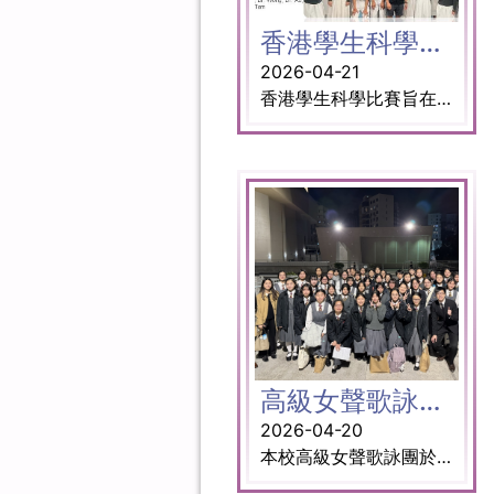
香港學生科學比賽
2026-04-21
香港學生科學比賽旨在提高青年對科學和科技的興趣，透過對科學和科技的探索，以及創新應用來激發他們的創意和科學頭腦，啟導他們的科技才能，為社會創新帶來創意點子。 獎項： 冠軍: 高中組研究項目 參賽同學： 5D楊鍵鏘 (隊長) 5C莊恩樂 5C廖思嘉 5D周柏恒 5D洪一鳴 社會創新大賞 參賽同學： 5B李樂儀 (隊長) 4A林菁渝 5B張嘉璐 初級組: 可持續發展大賞 3B聶光佑 (隊長) 3A楊嘉懿 3A張芷柔 3C陳思貝 3C鄧雁 指導老師： 葉婉如老師 王子揚博士 區俊傑 博士 余思進老師 羅納禧老師 譚以諒老師
高級女聲歌詠團榮獲全港季軍及金獎
2026-04-20
本校高級女聲歌詠團於「第七十八屆香港學校音樂節」取得良好的成績。 於中文女聲合唱高級組賽事中，歌詠團演繹講述香港回歸祖國的中國合唱作品，以及本地作曲家謝基信先生的作品，榮獲全港季軍及金獎。 於外文女聲合唱高級組賽事中，歌詠團演繹日本傳統民歌及挪威作曲家作品，獲得銀獎。