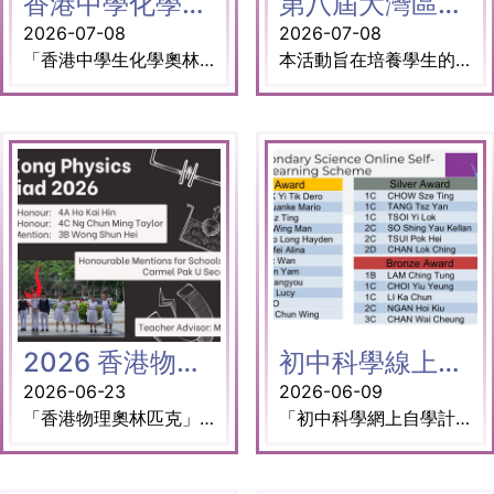
香港中學化學奧林匹克
第八屆大灣區數字教育STEAM卓越獎
2026-07-08
2026-07-08
「香港中學生化學奧林匹克」是由香港數理教育學會（HKASME）合辦的專題研習比賽。該比賽旨在激發學生學習化學的興趣，並透過專題研習培養學生解決問題、溝通及科學探究過程的技能。 獎項: 榮譽獎 5D 楊鍵鏘 5C莊恩樂 5D 周柏恒 5D 謝東瀚 5D 張馨悅 指導老師： 葉婉如老師 王子揚博士
本活動旨在培養學生的創意與創新精神，並表彰年輕 STEAM 人才所付出的努力。 獎項: 金獎 (初中組-新材料與新能源) Team 1 3A杜國威 (隊長) 3A陳志立 3A徐恩熙 3A溫仲僑 3A宋家豪 銅獎 (初中組-新材料與新能源) Team 2 3B聶光佑 (隊長) 3A楊嘉懿 3C鄧雁 3D林熙媚 3D陳柏昕 指導老師： 王子揚博士 譚以諒老師
2026 香港物理奧林匹克
初中科學線上自學計劃2026
2026-06-23
2026-06-09
「香港物理奧林匹克」由香港資優教育學苑、教育局與香港科技大學合辦，目的是推廣本地物理學教育，並爲在物理學方面具備優越潛能的學生提供增益學習的機會。除舉辦香港物理奧林匹克比賽外，香港科技大學亦為比賽中表現優異的學生提供為期約一年的物理培訓活動。在培訓中表現最為傑出的 5 名學生可獲選代表香港參加「國際物理奧林匹克」。 獎項： 一等獎：4A(09) 何啟牽 二等獎：4C(20) 吳晉銘 優異獎：3B(26) 黃淳浠 學校優異表現獎：迦密柏雨中學 指導老師：羅納禧老師
「初中科學網上自學計劃」提供一系列與初中科學（中一至中三）課程相符的網上學習教材，每個教材均包含以興趣為導向的科學主題影片及電子測驗。 獎項 金獎： 1A 卓爾迪 1B 羅元赫 1C 劉梓廷 1C 孫穎文 1C 譚晧朗 2A 陶怡妃 2C 何紫韻 2D 林汶鑫 3B 聶光佑 3B 熊煜 3D 李以翱 3D 王俊穎 銀獎： 1C 周思廷 1C 鄧梓恩 1C 蔡懿諾 2C 蘇承佑 2C 徐博熙 2D 陳樂晴 銅獎： 1B 林靖童 1C 蔡曜陽 1C 李嘉俊 2C 顏凱翹 3C 陳煒翔