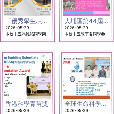
「優秀學生表揚獎」及「優秀教師表揚獎」
大埔區第44屆校際舞蹈比賽喜獲銀獎
2026-05-29
2026-05-29
本校中五馮維韜同學榮獲香港課外活動主任協會頒發的「優秀學生表揚獎」。馮在田徑及手鈴演奏表現優異，並於第七十五屆香港校際朗誦節中勇奪冠軍。其成就展現了追求卓越的精神。 另外，本校李律言老師亦榮獲「優秀教師表揚獎」，以表彰其卓越領導。李老師帶領校隊在校際田徑比賽中奪得男女子組總冠軍，更刷新五項紀錄。他的付出激勵學生攀上新高峰。 恭喜馮維韜同學及李律言老師。
本校中五陳宇君同學參加大埔區第44屆校際舞蹈比賽，以一支作品「光陰的皺褶」獲得銀獎。編舞將生活比喻為一塊布，快樂是平滑的光面，痛苦是擠壓的皺褶。舞蹈的過程，就是在撫平與接納這些皺褶，從中讀懂生命的紋理。
香港科學青苗獎
全球生命科學競賽 (GloCoLis)
2026-05-29
2026-05-29