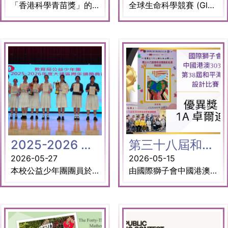
「香港科學青苗獎」的目的是為培育資優學生在科學方面的才能，並提供科學解難技巧、協作、創造力、溝通及慎思明辨能力方面的訓練。 獎項： 冠軍及最佳匯報獎 3A杜國威 (隊長) 3A陳志立 3A徐恩熙 3A溫仲僑 3A宋家豪 指導老師： 王子揚博士
全球生命科學競賽 (GloCoLis) 是由印尼青年科學家協會 (IYSA) 發起的國際平台，旨在支持學生在生命科學領域進行研究和創新。鑑於生命科學計畫在 IYSA 各項競賽中備受關注且佔據主導地位，GloCoLis 鼓勵青年科學家培養科學素養、創造力和全球競爭力。生命科學探索生物及其環境，幫助我們了解自身內部和周圍的世界，以及科學如何改善生活。 獎項： 金獎（中學組生物技術） 參賽同學： 5D 楊鍵鏘 (隊長) 5C 莊恩樂 5C 張望 5D 周柏恒 5D 黃正鴻 6A 邵顥越 指導老師 : 葉婉如老師 王子揚博士
2025-2026 公益少年團大埔區周年頒獎典禮
第三十八屆和平海報設計比賽
2026-05-27
2026-05-15
本校公益少年團團員於上星期出席了由教育局公益少年團主辦之「2025至2026年度大埔區周年頒獎典禮」，以下是本校及我們的公益少年團團員所獲得的獎項： 中學中級（橙章） 4A 雷悅 4A 沈之覃 5B 李樂儀 5D 李思晴 6C 黃天欣 2026中小學生領袖訓練計劃 — 傑出團員獎 3B 陳芷樂 大埔區主題活動：「正向有禮樂公益，擔當使命創未來」雨傘袋設計比賽（中學組） 銀獎：3B 陳天霖 銅獎：4C 勞嘉渝 優異獎：2A 林旻叡、4C 張釋文 傑出團員 — 韓國首爾交流團代表 4C 賴敬軍 「環保為公益」慈善清潔籌款 金獎：迦密柏雨中學 恭喜所有得獎同學！
由國際獅子會中國港澳303區主辦、教育局公益少年團協辦的「第38屆和平海報設計比賽」，今年以「萬眾一心 Together As One」為主題，讓學生透過圖畫表達對和平的理解，啟發他們思考和平的意義。 本屆來自港澳地區參賽作品共400多幅，大會最後選出第一至第五名、20名優異獎及總監特選金、銀、銅三個獎項。 本校學生1A卓爾迪獲得優異獎。