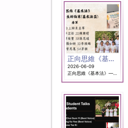
正向思維《基本法》——全港中學生辯論賽（基本法盃）普通話組
2026-06-09
正向思維《基本法》——全港中學生辯論賽（基本法盃）普通話組由憲法和香港基本法推介聯席會議籌辦，旨在增加同學對《基本法》的認識以及對社會時事的興趣，並加強中學生的思維能力、創意組織、說話技巧及團隊精神。我校很高興能第二次在普通話組別賽事中奪得季軍，與各校互相觀摩學習、交換辯論心得。 出場名單 2C 李淽彤 2D 陳樂晴 3A 鄧焌豐 3B 孫思瑤 3C 歐陽如妍 3D 李煥晞 4A 曾司蕙 5A 茅 韻