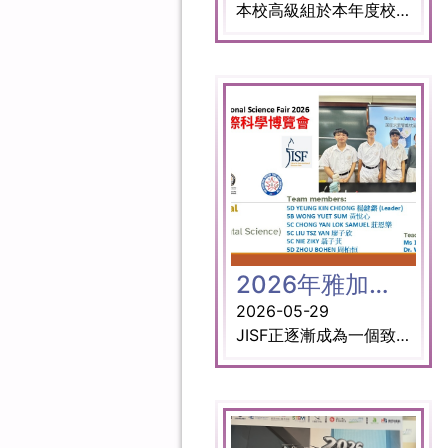
本校高級組於本年度校際五人足球比賽中表現出色，成功晉級淘汰賽，並先後擊敗田家炳中學及明愛粉嶺陳震夏中學，最終勇奪殿軍。恭喜獲獎同學，亦衷心感謝教練及老師的悉心指導與支持。
2026年雅加達國際科學博覽會
2026-05-29
JISF正逐漸成為一個致力於在全球範圍內促進科學創新與合作的知名平台。 JISF認識到科學進步對於應對當代挑戰的重要性，它猶如一座燈塔，吸引科研人員和創新者齊聚一堂，分享他們的突破性發現。 獎項： 金獎（中學組 環境科學） 參賽同學： 5D 楊鍵鏘 (隊長) 5B 黃悅心 5C 莊恩樂 5C 廖子欣 5C 聶子萁 5D 周柏恒 指導老師 : 葉婉如老師 王子揚博士