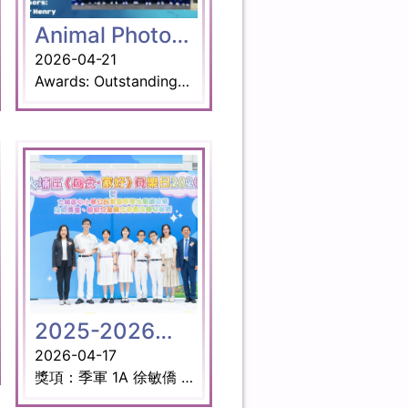
Animal Photopoetry Creative Challenge 2025/26
2026-04-21
Awards: Outstanding Award: 5A Cheung Tsz Yuet Commendable Award: 5D Lee Wing Ka Teacher Advisors: Mr. Tsui Heung Chung Mr. Daniel George Henry
2025-2026年度大埔區校際公民常識問答比賽
2026-04-17
獎項：季軍 1A 徐敏僑 1B 梁諾軒 1C 蘇庭樂 5B 沈樂恩 5D 周柏恒 指導老師: 趙海洋老師, 吳愷螢老師