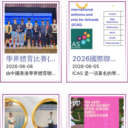
學界體育比賽(大北區) 榮獲佳績
2026國際聯校學科評估及比賽
2026-06-08
2026-06-05
由中國香港學界體育聯會主辦的學界體育比賽，本校於大埔及北區分會四十四所參賽學校中脫穎而出，榮獲以下獎項： • 男子團體總錦標：十佳學校 • 女子團體總錦標：季軍 此外，本校中四級學生賴敬軍榮獲「全能傑出運動員獎」。此獎項旨在表彰她在田徑及手球項目中的卓越表現。 衷心祝賀所有體育校隊成員、老師及教練，並感謝大家於本年度的努力及付出。
ICAS 是一項著名的學術競賽，創立於 1981 年。至今，已有來自 41 個國家、超過 1000 萬名學生參加。 ICAS 旨在肯定學生的腦力表現，並清楚顯示學生與學校及地區同儕相比之下的客觀排名。 獎項： 英語 Distinction - 1A廖鴻宇、1C鍾依霖、4A何啟牽 Merit - 2D彭靜秋 Credit - 3B黃淳浠 英語寫作 Credit - 2D彭靜秋、3B黃淳浠、4A何啟牽 數學（英文版） High Distinction - 3B黃淳浠、4A何啟牽 、5D亞尼斯 Distinction - 1A卓爾迪、1A廖鴻宇、3B 聶光佑、5D謝東瀚 Credit - 1A卓舜熙、2D彭靜秋、3A杜國威、3D陳柏昕 科學（英文版） High Distinction - 1A卓爾迪、3B黃淳浠、4A何啟牽 Distinction - 1A卓舜熙 Credit - 2D彭靜秋