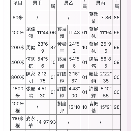
項目
男甲
男乙
男丙
屆
屆
屆
蔡敬
60米
/
/
7"86
85
業
施偉
蔡展
蔡展
100米
11"44
06
11"43
01
11"94
99
鴻
翹
翹
23"6
黃譽
24"5
蔡展
25"9
200米
周健
87
10
99
9
丰
2
翹
6
何鈞
54"5
蔡展
54"5
陳溢
58"8
400米
10
01
09
棋
6
翹
6
雋
5
陳家
2'12"
許國
2'16"
羅祉
2'22"
800米
01
01
00
明
75
輝
87
鈞
35
1500
張慶
4'51"
許國
4'48"
許國
5'10"
01
01
00
米
鴻
30
輝
00
輝
55
100米
劉建
袁振
/
15"10
10
15"91
98
欄
邦
基
110米
麥永
14"97
93
/
/
欄
華