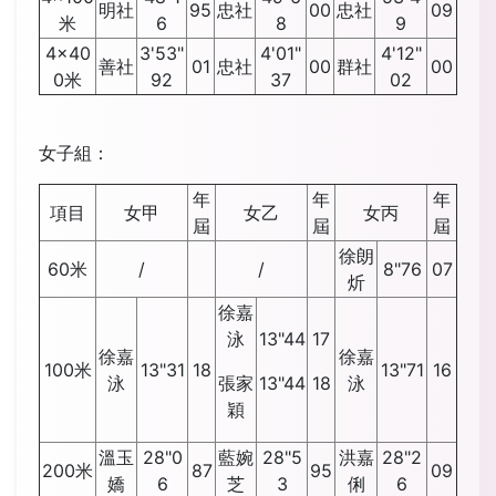
明社
95
忠社
00
忠社
09
米
6
8
9
4x40
3'53"
4'01"
4'12"
善社
01
忠社
00
群社
00
0米
92
37
02
女子組：
年
年
年
項目
女甲
女乙
女丙
屆
屆
屆
徐朗
60米
/
/
8"76
07
炘
徐嘉
泳
13"44
17
徐嘉
徐嘉
100米
13"31
18
13"71
16
泳
張家
13"44
18
泳
穎
溫玉
28"0
藍婉
28"5
洪嘉
28"2
200米
87
95
09
嬌
6
芝
3
俐
6