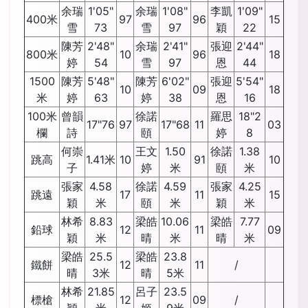
余瑞
1'05"
余瑞
1'08"
李凱
1'09"
400米
97
96
15
雪
73
雪
97
穎
22
陳芳
2'48"
余瑞
2'41"
張迎
2'44"
800米
10
96
18
婷
54
雪
97
恩
44
1500
陳芳
5'48"
陳芳
6'02"
張迎
5'54"
10
09
18
米
婷
63
婷
38
恩
16
100米
曾韻
徐諾
羅思
18"2
17"76
97
17"68
11
03
欄
詩
頤
婷
8
何崇
王文
1.50
徐諾
1.38
跳高
1.41米
10
91
10
子
婷
米
頤
米
張家
4.58
徐諾
4.59
張家
4.25
跳遠
17
11
15
穎
米
頤
米
穎
米
林希
8.83
梁皓
10.06
梁皓
7.77
鉛球
12
11
09
穎
米
晴
米
晴
米
梁皓
25.5
梁皓
23.8
鐵餅
12
11
/
晴
3米
晴
5米
林希
21.85
呂子
23.5
標槍
12
09
/