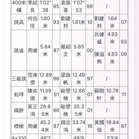
400米
李紹
1'02"
袁振
1'07"
95
99
/
欄
良
38
基
53
何伯
1.80
劉建
劉建
1.64
跳高
93
1.81米
10
07
恆
米
邦
邦
米
呂健
4.93
威
米
93
5.84
嚴紹
5.85
跳遠
周健
87
00
米
文
米
陳溢
4.93
09
雋
米
范偉
12.89
梁啟
12.49
三級跳
96
97
/
傑
米
帆
米
陳佑
11.39
歐壁
12.66
蘇朗
10.78
鉛球
91
01
11
德
米
橋
米
軒
米
黃正
28.6
歐壁
35.3
鐵餅
96
01
/
鴻
6米
橋
5米
45.2
鍾志
33.74
黃國
19.84
標槍
周健
87
16
87
4米
鴻
米
強
米
4x100
48"1
49"6
53"4