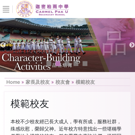
Home
»
家長及校友
»
校友會
»
模範校友
模範校友
本校不少校友經已長大成人，學有所成，服務社群，
殊感欣慰，榮歸父神。近年校方特意找出一些堪稱學