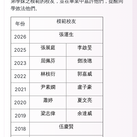
弟學妹之模範的校友，並在畢業中嘉許他們，提醒同
學效法他們。
模範校友
年份
張運生
2026
張展庭
李啟旻
2025
屈佩芬
鄧渙璁
2023
林枝衍
郭嘉威
2022
尹素嫻
盧子豪
2021
蕭婷
夏文亮
2020
梁志偉
余達威
2019
伍慶賢
2018