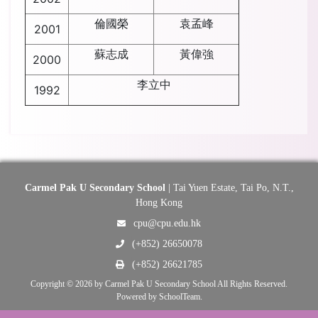
倫國榮
袁孟峰
2001
蘇志成
黃偉強
2000
李立中
1992
Carmel Pak U Secondary School
| Tai Yuen Estate, Tai Po, N.T.,
Hong Kong
cpu@cpu.edu.hk
(+852) 26650078
(+852) 26621785
Copyright © 2026 by Carmel Pak U Secondary School All Rights Reserved.
Powered by
SchoolTeam
.