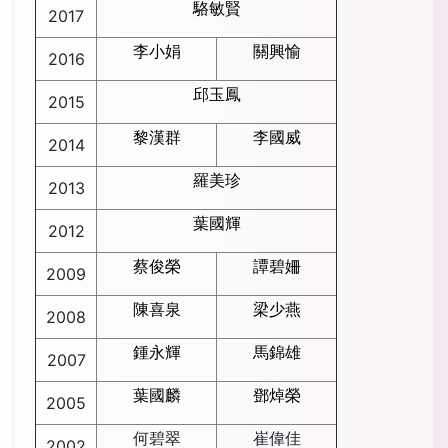
駱敏賢
2017
李小娟
關興愉
2016
邱玉鳳
2015
黎漢群
李國威
2014
羅美珍
2013
葉國輝
2012
蔡俊榮
譚碧姍
2009
陳喜泉
梁少燕
2008
鍾永輝
馬錦雄
2007
葉國麟
鄧焯榮
2005
何碧翠
崔偉佳
2002