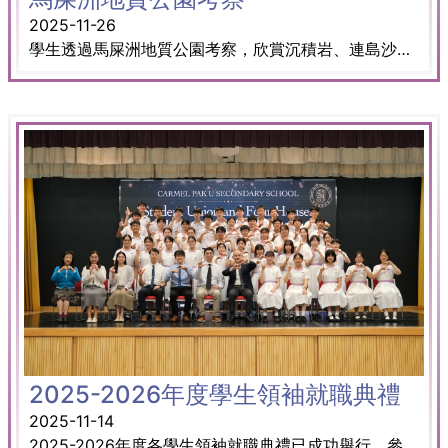
2025-11-26
學生透過馬屎洲地質公園考察，欣賞沉積岩、連島沙洲等地貌特色，認識香港地質發展，並切身體會地貌保育與可持續發展的重要性。
2025-2026年度學生領袖就職典禮
2025-11-14
2025-2026年度各學生領袖就職典禮已成功舉行。參與者包括風紀、學生輔導員、學生圖書館管理員、團契、學會和公益少年團。黃校長在致詞時分享了有關「思維、熱誠和能力」 的課題。每位學生領袖對此任命深感的榮幸，並承諾在本學年竭誠為學校及同學服務。