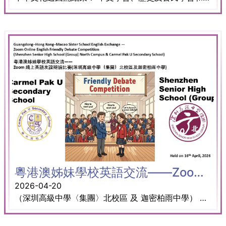
粵港澳姊妹學校英語交流——Zoom 線上英語友誼辯論比賽
2026-04-20
（深圳高級中學〈集團〉北校區 及 迦密柏雨中學） 本活動已於4月16日下午舉行。兩校學生透過線上英語友誼辯論進行交流與切磋，在輕鬆友好的氛圍下提升英語表達及思辨能力。活動同時加深了彼此對兩校辦學特色及英語學習情況的了解，進一步促進文化與學術交流。