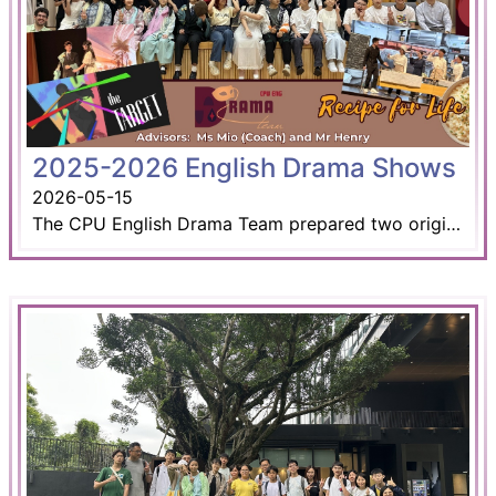
2025-2026 English Drama Shows
2026-05-15
The CPU English Drama Team prepared two original productions and showcased stellar performances on stage on 13 and 14 May. Thank you for the hard work they had poured into the shows over the last few months. We also thank Mr. Henry and Ms Mio, the coach for their unwavering support throughout the journey.