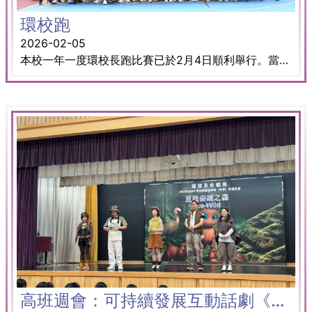
環校跑
2026-02-05
本校一年一度環校長跑比賽已於2月4日順利舉行。當日天氣晴朗，氣溫適宜，為同學提供理想的比賽環境。參賽同學全情投入，場面熱鬧。衷心感謝各位老師及同學的積極參與及支持。
高班週會：可持續發展互動話劇《重啟裂縫之森﹕Re-WILD》