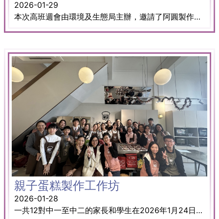
2026-01-29
本次高班週會由環境及生態局主辦，邀請了阿圓製作為學生演出可持續發展互動話劇——《重啟裂縫之森﹕Re-WILD》。 在這次精彩的演出中，學生們都非常投入且享受其中。透過互動劇場的形式，同學們不僅認識了更多香港的自然保育地點及本地豐富的生物多樣性，更深刻明白到「自然保育」與「生物多樣性」對可持續發展的重要性。 冀盼學生欣賞過後，能將所學轉化為行動，一齊關注並實踐保育香港的自然生態，為守護綠色未來出一分力。
親子蛋糕製作工作坊
2026-01-28
一共12對中一至中二的家長和學生在2026年1月24日(六)一起參加蛋糕製作，我們在元朗恆香老餅家的店舖3樓工作室內製作美味的布朗尼。導師講解清晰，家長和學生親手製作蛋糕，過程中同學更發揮創意為蛋糕畫上可愛有趣的裝飾。差不多2小時的工作坊很快便結束，家長和學生更可以參觀在2樓的恆香歷史廊，了解餅店的發展和認識香港的嫁娶文化，參觀後更有50元現金券和恆香小食贈送，可謂滿載而歸。