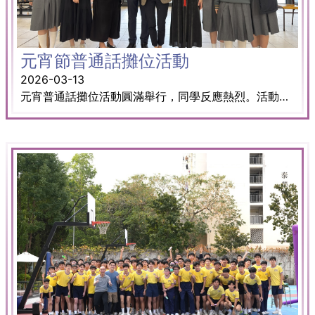
元宵節普通話攤位活動
2026-03-13
元宵普通話攤位活動圓滿舉行，同學反應熱烈。活動內容豐富多元，包括猜燈謎、詩詞配對、湯圓製作，以及編織草蜢、中國結等傳統手工，讓參與者親身體驗中華文化魅力，同時透過互動遊戲提升學習普通話的興趣，感受傳統節日的溫暖氛圍。