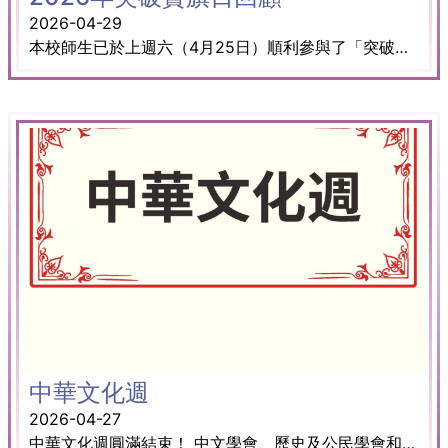
2026-04-29
本校師生已於上週六（4月25日）順利參與了「突破賣旗日」活動！ 參與活動的老師和同學都非常投入且享受過程，盼望我們同心合力所籌得的善款能為有需要的群體帶來實質的幫助與支持。 特別感謝曾老師及陳老師悉心帶領同學參與是次賣旗日，讓同學們在義工服務中，獲得寶貴的學習體驗。
中華文化週
2026-04-27
中華文化週圓滿結束！ 中文學會、歷史及公民學會和圖書館協辦了一系列有關中華文化的活動，包括專車教室、專題周會、書展、同學分享、工作坊、互動遊戲等，讓同學透過多元化的活動，進一步加深對中華文化的認識與理解。 · 「移動．非遺」專車教室 · 「傳統與現代」閱讀週專題周會 · 中華文化閱讀週書展 · ⁠讀書會 (翻譯文學) · 書籍分享：香江茶事 · 青年訪京團同學分享 · 非遺花帶編織技藝體驗工作坊 · 非遺螺鈿飾製作工作坊 · 中國茶藝文化工作坊 · 圖書館活動：茶案問診 · 圖書館活動：賞茶識具對對碰 · 圖書館活動：「刻文印字」 · 圖書館活動：指尖上的國風—青花瓷 · 社會科學會遊戲：探測中國古代地震