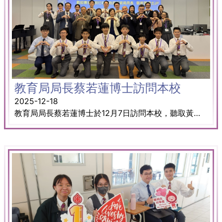
教育局局長蔡若蓮博士訪問本校
2025-12-18
教育局局長蔡若蓮博士於12月7日訪問本校，聽取黃校長介紹學校特色，並考察本校在創科教育的發展與成果。 期間，四組學生向局長展示了他們的創科項目，局長亦與學生交流，給予指導與建議。此外，局長還與校董及家長代表會面，了解學校的整體發展情況。