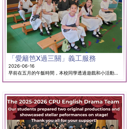
「愛籬笆X過三關」義工服務
2026-06-16
早前在五月的午飯時間，本校同學透過遊戲和小活動，服務彼鄰的基督教銘恩小學及大埔浸信會公立學校。雖然同學需要犧牲部分午飯時間，但能看見一眾小學生玩得開心、投入其中，實在很值得。 在參與服務的過程中，同學學習到「施比受更為有福」的意義，更懂得彼此關懷，並進一步學會如何服務社區。