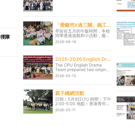
展
「愛籬笆X過三關」義工服務
早前在五月的午飯時間，本校
同學透過遊戲和小活動，服務
田徑隊
彼鄰的基督教銘恩小學及大埔
2026-06-16
浸信會公立學校。雖然同學需
要犧牲部分午飯時間，但能看
見一眾小學生玩得開心、投入
其中，實在很值得。 在參與服
2025-2026 English Drama Shows
務的過程中，同學學習到「施
The CPU English Drama
比受更為有福」的意義，更懂
Team prepared two original
得彼此關懷，並進一步學會如
productions and showcased
何服務社區。
2026-05-15
stellar performances on
stage on 13 and 14 May.
Thank you for the hard work
they had poured into the
親子繩網活動
shows over the last few
日期︰5月9日(六) 時間︰下午
months. We also thank Mr.
2:00-5:00 地點︰香港青年獎
Henry and Ms Mio, the
勵計劃賽馬會愛丁堡公爵訓練
coach for their unwavering
2026-05-11
營 是次活動家長和孩子們努力
support throughout the
突破自我界限，攀登繩網，完
journey.
成任務。過程充滿歡笑和鼓勵
的聲音，無論家長還是學生都
十分享受這個時光。