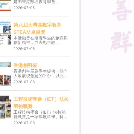
是由香港數理教育學會
（HKASME）合辦的專題研習
2026-07-08
比賽。該比賽旨在激發學生學
習化學的興趣，並透過專題研
習培養學生解決問題、溝通及
科學探究過程的技能。 獎項:
第八屆大灣區數字教育
榮譽獎 5D 楊鍵鏘 5C莊恩樂
STEAM卓越獎
5D 周柏恒 5D 謝東瀚 5D 張
馨悅 指導老師： 葉婉如老師
本活動旨在培養學生的創意與
王子揚博士
創新精神，並表彰年輕
STEAM 人才所付出的努力。
2026-07-08
獎項: 金獎 (初中組-新材料與
新能源) Team 1 3A杜國威 (隊
長) 3A陳志立 3A徐恩熙 3A溫
仲僑 3A宋家豪 銅獎 (初中組-
香港創科展
新材料與新能源) Team 2 3B
香港創科展為學生提供一個向
聶光佑 (隊長) 3A楊嘉懿 3C鄧
大眾展現創意的平台，以比賽
雁 3D林熙媚 3D陳柏昕 指導
形式讓同學運用科學及創意解
2026-07-08
老師： 王子揚博士 譚以諒老
決生活上各式各樣的難題。學
師
生透過科學、科技和設計的應
用製作原型實體，學習如何優
化作品及表達創新概念。 獎
工程技術學會（IET）法拉
項: 優異獎 3B聶光佑 (隊長)
第挑戰賽
3A曹詩琪 3D陳柏昕 3D林熙
媚 指導老師： 譚以諒老師
工程技術學會（IET）法拉第
挑戰賽是一項年度科學、科
技、工程及數學（STEM）活
2026-07-08
動日競賽。該活動採跨學科設
計，內容涵蓋科學、科技、工