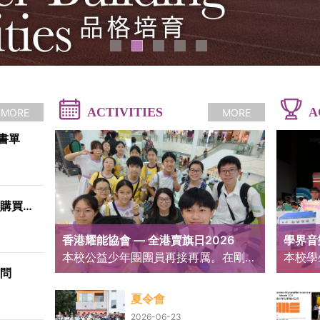
ACTIVITIES
A
MORE
MORE
級書單
教育局向家長發放有關購買課本的資訊
香港耀能協會 — 全港賣旗日2026
學界音
本校公益少年團團員再接再厲。在剛過去的週末，我們參與了「香港耀能協會 — 全港賣旗日」義工服務。當天天氣時晴時雨，但各位團員仍不畏炎熱與天氣變化，盡力向大埔街坊及途人籌款。 我們相信，當天所付出的微小力量與汗水，能為香港耀能協會籌集經費，讓愛心持續延伸。
訪問
夏令會
2026-06-23