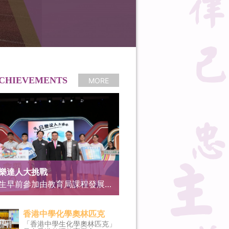
CHIEVEMENTS
MORE
樂達人大挑戰
本校學生早前參加由教育局課程發展處藝術教育組及香港電台第四台合辦的「學界音樂達人大挑戰」網上初賽，榮獲「學界音樂達人獎」及「18區積極參與獎」，更連續第二年晉身決賽。 決賽暨頒獎禮已於7月8日假東九文化中心舉行。本校學生憑著豐富的美樂知識和默契，在決賽中表現卓越，最終奪得780分的高分，以225分的優勢拋離對手，一舉囊括金獎、「最佳合作獎」及「現場打氣獎」。 決賽成員如下： 3A曾凱晴、3D羅翊昕、4C吳晉銘、4C蘇家恆、5C趙胤皓 智囊團成員如下： 4A周子琪、4C陳敏政、4C賈毓鈞、4D黃晞駿、5B朱俙朗 打氣團成員如下： 3B周萬旗、3B林嘉怡、3B鄭希幔、3D溫梓皓、4A鄭綺雯、4A劉玥希、4B何絢充、4B郭展銘、4B李曉琳、4C羅亮言、4C王敏行、4D賴萌琦 決賽的精彩實況將於7月11日下午2時，於香港電台第四台《我哋都係音樂系！》節目時段內播出；電視版本則於8月30日下午3時30分，於港台電視31播映。 香港電台新聞稿：https://app3.rthk.hk/press/main.php?id=2311
香港中學化學奧林匹克
「香港中學生化學奧林匹克」