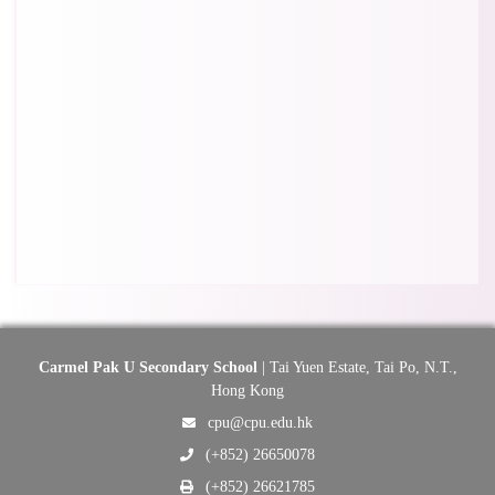
Carmel Pak U Secondary School
| Tai Yuen Estate, Tai Po, N.T.,
Hong Kong
cpu@cpu.edu.hk
(+852) 26650078
(+852) 26621785