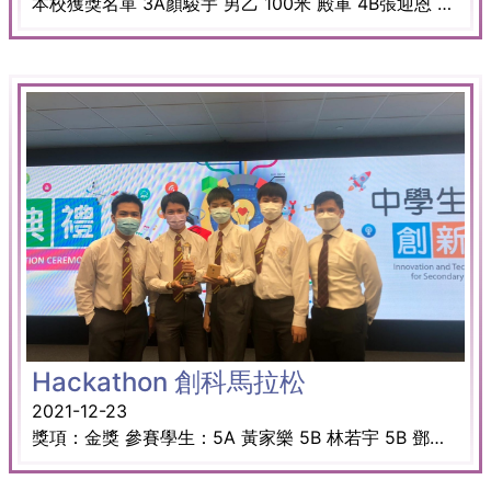
本校獲獎名單 3A顏駿宇 男乙 100米 殿軍 4B張迎恩 女乙 800米 冠軍 3B陳美君 女乙 標槍 亞軍 3C陳惠心 女乙 鐵餅 季軍 1B馮維韜 男丙 800米 亞軍 2E趙鴻彬 男丙 鉛球 亞軍 1A羅梓揚 男丙 100米跨欄 亞軍 2A林政熹 男丙 跳高 季軍 2D盧俊豪 男丙 鐵餅 季軍 1D張惠柔 女丙 跳遠 亞軍 1A徐諾妍 女丙100米 季軍 2D李芷恩 女丙 100米跨欄 季軍
Hackathon 創科馬拉松
2021-12-23
獎項：金獎 參賽學生：5A 黃家樂 5B 林若宇 5B 鄧智航 5D 莊禮傑