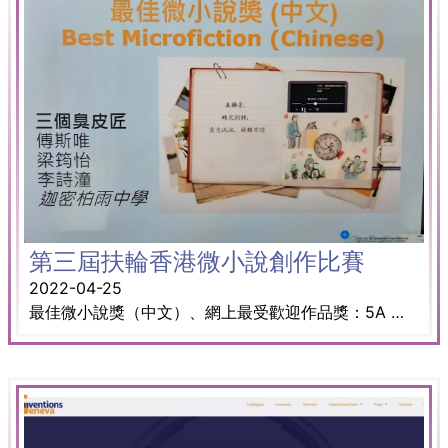
第三屆扶輪香港微小說創作比賽
2022-04-25
最佳微小說獎（中文）、網上最受歡迎作品獎：5A 李詩潼 5A 梁筠怡 5B 傅斯唯； 最佳電子平台運用獎：5A 羅凱校 5D 呂嶸韜 5D 馬心悅； 優異獎：5A 朱穗曦 5C 鄭卓茵 5C 張殷榣