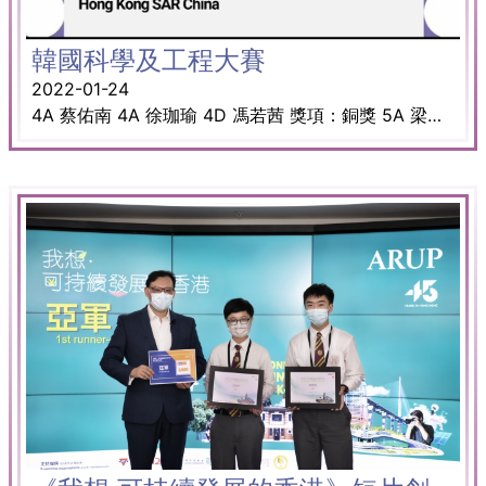
韓國科學及工程大賽
2022-01-24
4A 蔡佑南 4A 徐珈瑜 4D 馮若茜 獎項：銅獎 5A 梁筠怡 5A 何卓 5D 呂嶸韜 獎項：銅獎 6C 梁珍妮 6C 吳嘉豪 6C 葉梓皓 獎項：金獎 6C 李樂怡 6C 柯曉瀅 6C 蘇恩詠 獎項：金獎、最佳類別獎