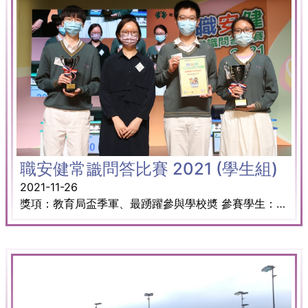
職安健常識問答比賽 2021 (學生組)
2021-11-26
獎項：教育局盃季軍、最踴躍參與學校奬 參賽學生： 5A 羅凱校 5D 呂嶸韜 5D 馬心悅