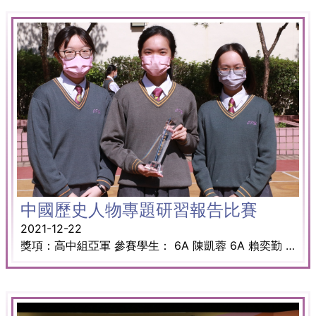
中國歷史人物專題研習報告比賽
2021-12-22
獎項：高中組亞軍 參賽學生： 6A 陳凱蓉 6A 賴奕勤 6A 蘇瑩瑩