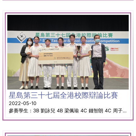
星島第三十七屆全港校際辯論比賽
2022-05-10
參賽學生：3B 劉詠兒 4B 梁佩瑜 4C 錢智朗 4C 周子晴 4D 吳健俊 獎項：季軍