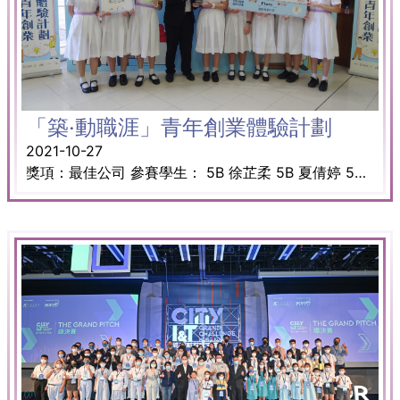
「築‧動職涯」青年創業體驗計劃
2021-10-27
獎項：最佳公司 參賽學生： 5B 徐芷柔 5B 夏倩婷 5B 劉熙堯 5B 梁恩彤 5B 李詩琪 5B 沙芮晴 5B 蘇詠妍 5B 黃天詠