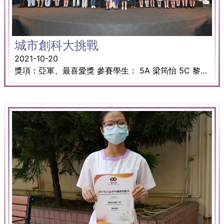
城市創科大挑戰
2021-10-20
獎項：亞軍、最喜愛獎 參賽學生： 5A 梁筠怡 5C 黎奕濤 5D 何卓 5D 呂嶸韜