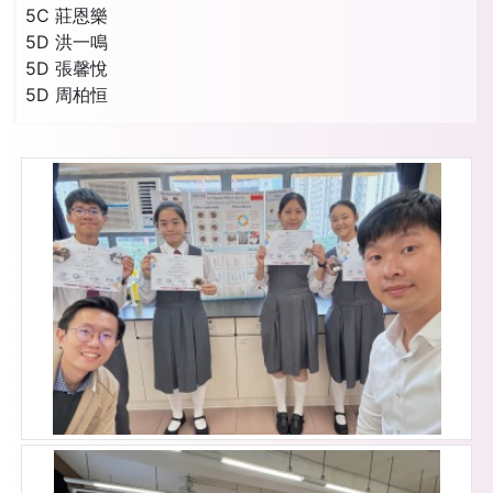
5C 莊恩樂
5D 洪一鳴
5D 張馨悅
5D 周柏恒