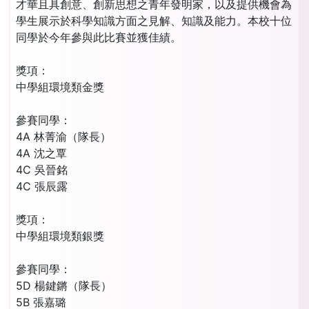
才華且具創意、創新思想之青年發明家，以及提供機會為
學生展示於科學知識方面之見解、知識及能力。本校十位
同學於今年參與此比賽並獲佳績。
獎項：
中學組環境類金獎
參賽同學：
4A 林菁渝（隊長）
4A 沈之覃
4C 吳晉銘
4C 張辰露
獎項：
中學組環境類銀獎
參賽同學：
5D 楊鍵鏘（隊長）
5B 張嘉璐