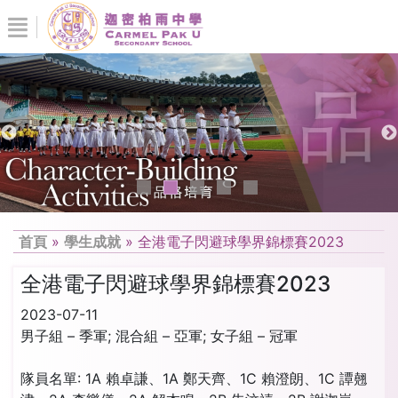
首頁
»
學生成就
»
全港電子閃避球學界錦標賽2023
全港電子閃避球學界錦標賽2023
2023-07-11
男子組 – 季軍; 混合組 – 亞軍; 女子組 – 冠軍
隊員名單: 1A 賴卓謙、1A 鄭天齊、1C 賴澄朗、1C 譚翹