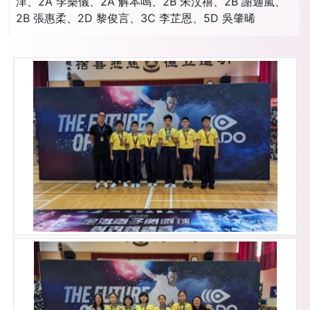
津、2A 李樂儀、2A 解本鳴、2B 朱汶禧、2B 謝迦嵐、
2B 張惠柔、2D 黎俊言、3C 李芷恩、5D 吳肇晞