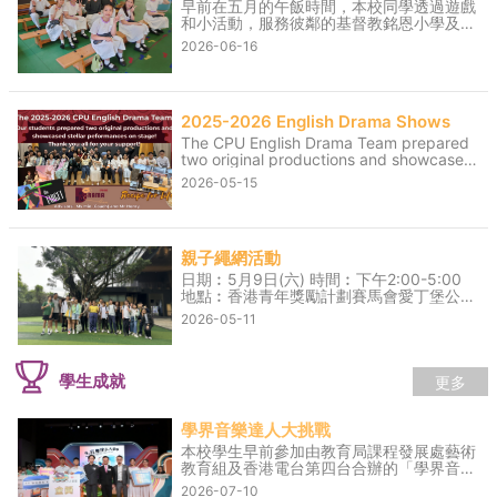
早前在五月的午飯時間，本校同學透過遊戲
和小活動，服務彼鄰的基督教銘恩小學及大
埔浸信會公立學校。雖然同學需要犧牲部分
2026-06-16
午飯時間，但能看見一眾小學生玩得開心、
投入其中，實在很值得。 在參與服務的過
程中，同學學習到「施比受更為有福」的意
義，更懂得彼此關懷，並進一步學會如何服
2025-2026 English Drama Shows
務社區。
The CPU English Drama Team prepared
two original productions and showcased
stellar performances on stage on 13 and
2026-05-15
14 May. Thank you for the hard work
they had poured into the shows over the
last few months. We also thank Mr. Henry
and Ms Mio, the coach for their
親子繩網活動
unwavering support throughout the
journey.
日期︰5月9日(六) 時間︰下午2:00-5:00
地點︰香港青年獎勵計劃賽馬會愛丁堡公爵
訓練營 是次活動家長和孩子們努力突破自
2026-05-11
我界限，攀登繩網，完成任務。過程充滿歡
笑和鼓勵的聲音，無論家長還是學生都十分
享受這個時光。
更多
學生成就
學界音樂達人大挑戰
本校學生早前參加由教育局課程發展處藝術
教育組及香港電台第四台合辦的「學界音樂
達人大挑戰」網上初賽，榮獲「學界音樂達
2026-07-10