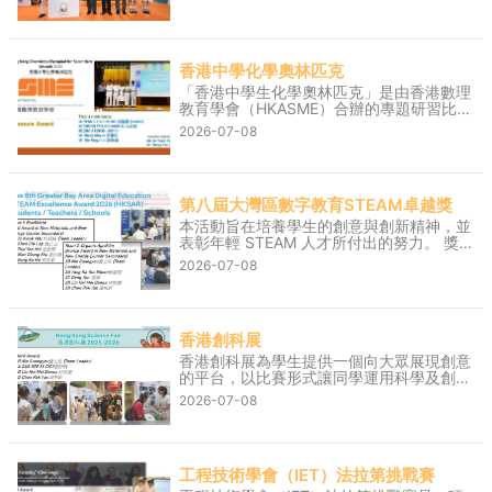
人獎」及「18區積極參與獎」，更連續第二
年晉身決賽。 決賽暨頒獎禮已於7月8日假
東九文化中心舉行。本校學生憑著豐富的美
樂知識和默契，在決賽中表現卓越，最終奪
香港中學化學奧林匹克
得780分的高分，以225分的優勢拋離對
手，一舉囊括金獎、「最佳合作獎」及「現
「香港中學生化學奧林匹克」是由香港數理
場打氣獎」。 決賽成員如下： 3A曾凱晴、
教育學會（HKASME）合辦的專題研習比
3D羅翊昕、4C吳晉銘、4C蘇家恆、5C趙
賽。該比賽旨在激發學生學習化學的興趣，
2026-07-08
胤皓 智囊團成員如下： 4A周子琪、4C陳敏
並透過專題研習培養學生解決問題、溝通及
政、4C賈毓鈞、4D黃晞駿、5B朱俙朗 打
科學探究過程的技能。 獎項: 榮譽獎 5D 楊
氣團成員如下： 3B周萬旗、3B林嘉怡、3B
鍵鏘 5C莊恩樂 5D 周柏恒 5D 謝東瀚 5D
鄭希幔、3D溫梓皓、4A鄭綺雯、4A劉玥
張馨悅 指導老師： 葉婉如老師 王子揚博士
希、4B何絢充、4B郭展銘、4B李曉琳、4C
第八屆大灣區數字教育STEAM卓越獎
羅亮言、4C王敏行、4D賴萌琦 決賽的精彩
本活動旨在培養學生的創意與創新精神，並
實況將於7月11日下午2時，於香港電台第四
表彰年輕 STEAM 人才所付出的努力。 獎
台《我哋都係音樂系！》節目時段內播出；
項: 金獎 (初中組-新材料與新能源) Team 1
2026-07-08
電視版本則於8月30日下午3時30分，於港
3A杜國威 (隊長) 3A陳志立 3A徐恩熙 3A溫
台電視31播映。 香港電台新聞稿：
仲僑 3A宋家豪 銅獎 (初中組-新材料與新能
https://app3.rthk.hk/press/main.php?
源) Team 2 3B聶光佑 (隊長) 3A楊嘉懿 3C
id=2311
鄧雁 3D林熙媚 3D陳柏昕 指導老師： 王子
香港創科展
揚博士 譚以諒老師
香港創科展為學生提供一個向大眾展現創意
的平台，以比賽形式讓同學運用科學及創意
解決生活上各式各樣的難題。學生透過科
2026-07-08
學、科技和設計的應用製作原型實體，學習
如何優化作品及表達創新概念。 獎項: 優異
獎 3B聶光佑 (隊長) 3A曹詩琪 3D陳柏昕
3D林熙媚 指導老師： 譚以諒老師
工程技術學會（IET）法拉第挑戰賽