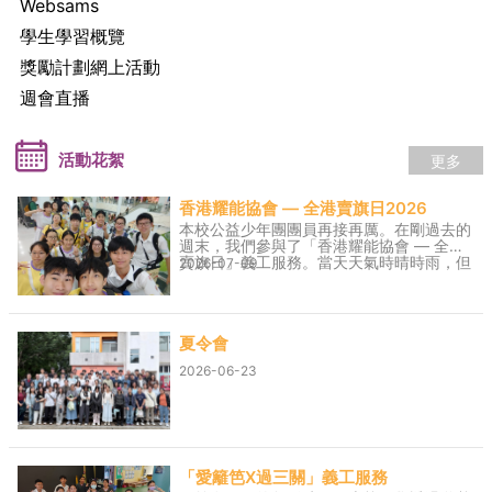
Websams
學生學習概覽
獎勵計劃網上活動
週會直播
更多
活動花絮
香港耀能協會 — 全港賣旗日2026
本校公益少年團團員再接再厲。在剛過去的
週末，我們參與了「香港耀能協會 — 全港
賣旗日」義工服務。當天天氣時晴時雨，但
2026-07-09
各位團員仍不畏炎熱與天氣變化，盡力向大
埔街坊及途人籌款。 我們相信，當天所付
出的微小力量與汗水，能為香港耀能協會籌
集經費，讓愛心持續延伸。
夏令會
2026-06-23
「愛籬笆X過三關」義工服務