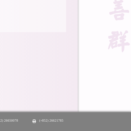
52) 26650078
(+852) 26621785