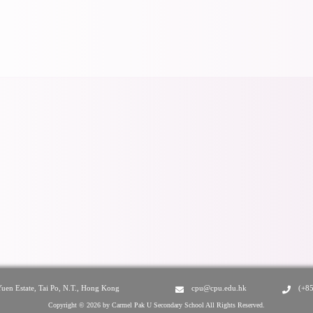
Yuen Estate, Tai Po, N.T., Hong Kong
cpu@cpu.edu.hk
(+8
Copyright © 2026 by Carmel Pak U Secondary School All Rights Reserved.