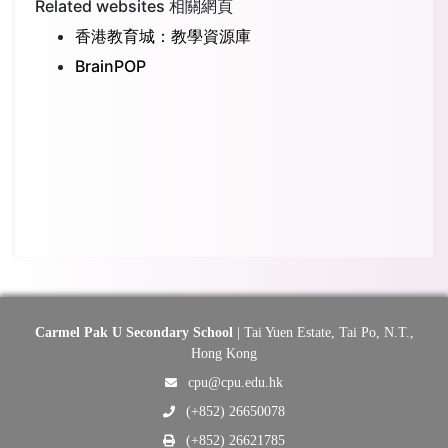
Related websites 相關網頁
香港教育城：教學資源庫
BrainPOP
Carmel Pak U Secondary School
| Tai Yuen Estate, Tai Po, N.T.,
Hong Kong
cpu@cpu.edu.hk
(+852) 26650078
(+852) 26621785