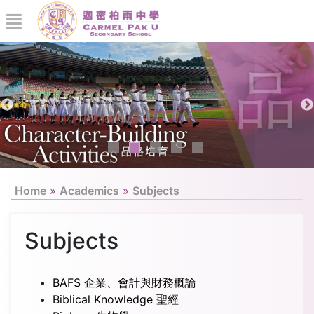
Home
»
Academics
»
Subjects
Subjects
BAFS 企業、會計與財務概論
Biblical Knowledge 聖經