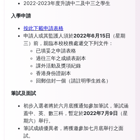
2022-2023年度升讀中二及中三之學生
入學申請
按此下載申請表格
申請人或其監護人須於
2022年6月15日
（星期
三）前，親臨本校校務處遞交下列文件：
已填妥之申請表格
過往三年之成績表副本
課外活動及獎項紀錄
香港身份證副本
回郵信封一個（請註明學生姓名）
筆試及面試
初步入選者將於六月底獲通知參加筆試，筆試涵
蓋中、英、數三科，暫定於
2022
年
7
月9日
（星
期六）舉行。
筆試成績優異者，將獲邀參加七月底舉行之面
試。