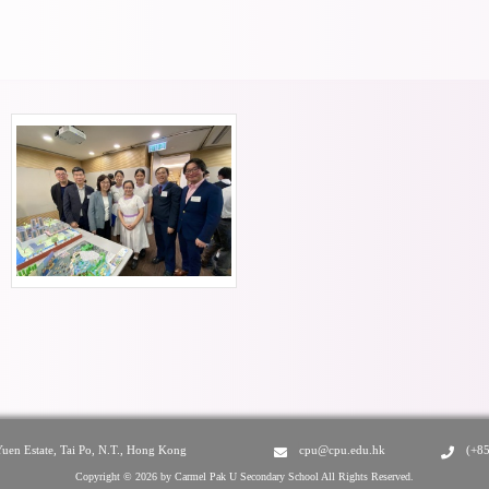
Yuen Estate, Tai Po, N.T., Hong Kong
cpu@cpu.edu.hk
(+8
Copyright © 2026 by Carmel Pak U Secondary School All Rights Reserved.