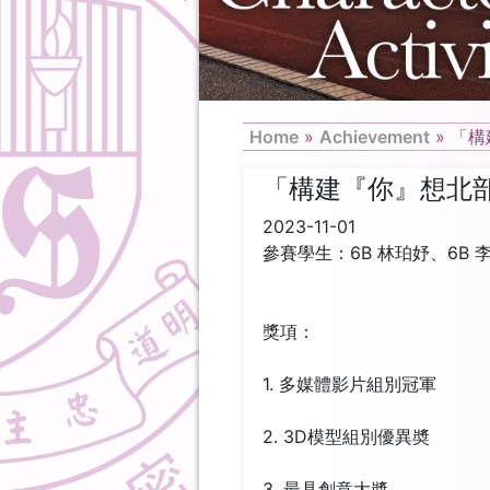
Home
»
Achievement
»
「構
「構建『你』想北部
2023-11-01
參賽學生：6B 林珀妤、6B 
獎項：
1. 多媒體影片組別冠軍
2. 3D模型組別優異奬
3. 最具創意大奬