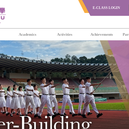
E-CLASS LOGIN
s
Academics
Activities
Achievements
Par