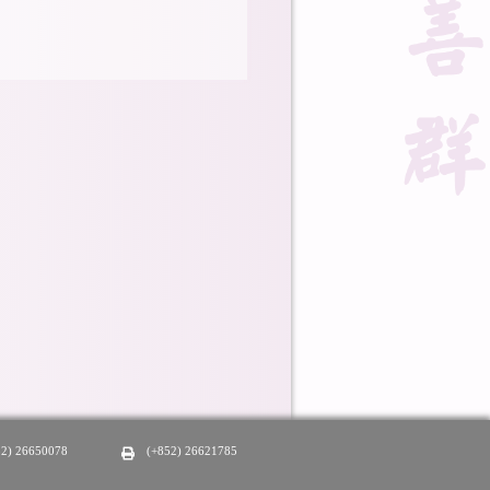
52) 26650078
(+852) 26621785