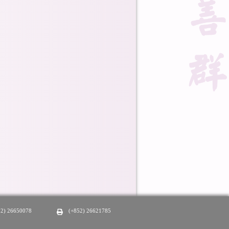
52) 26650078
(+852) 26621785