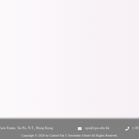
Yuen Estate, Tai Po, N.T., Hong Kong
cpu@cpu.edu.hk
(+8
Copyright © 2026 by Carmel Pak U Secondary School All Rights Reserved.