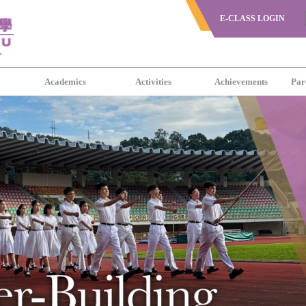
E-CLASS LOGIN
s
Academics
Activities
Achievements
Par