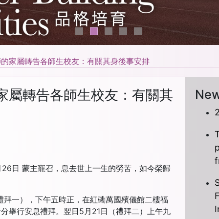
師的家屬轉告各師生校友：有關其身後事安排
家屬轉告各師生校友：有關其
Ne
T
月26日 蒙主寵召，息去世上一生的勞苦，如今榮歸
S
日（禮拜一），下午五時正，在紅磡萬國殯儀館二樓福
I
分舉行安息禮拜。翌日5月21日（禮拜二）上午九