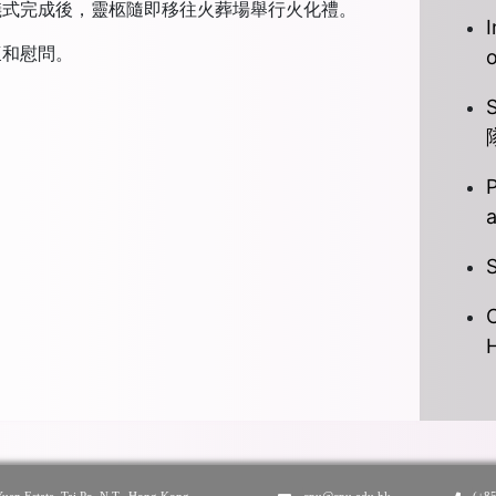
儀式完成後，靈柩隨即移往火葬場舉行火化禮。
I
懷和慰問。
P
S
C