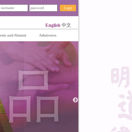
Login
English
中文
ents and Alumni
Admission