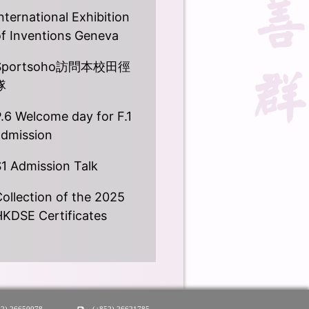
nternational Exhibition
of Inventions Geneva
Sportsoho訪問本校田徑
隊
.6 Welcome day for F.1
admission
1 Admission Talk
ollection of the 2025
HKDSE Certificates