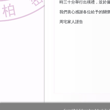
時三十分舉行出殯禮，並於
我們衷心感謝各位給予的關
周宅家人謹告