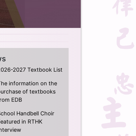
ws
2026-2027 Textbook List
he information on the
purchase of textbooks
from EDB
chool Handbell Choir
Featured in RTHK
nterview