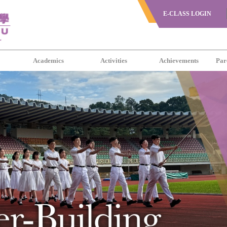
E-CLASS LOGIN
s
Academics
Activities
Achievements
Par