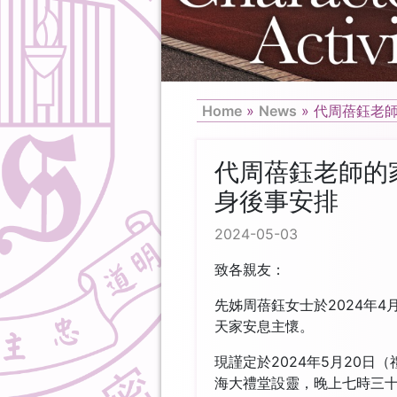
Home
»
News
»
代周蓓鈺老
代周蓓鈺老師的
身後事安排
2024-05-03
致各親友：
先姊周蓓鈺女士於2024年4
天家安息主懷。
現謹定於2024年5月20
海大禮堂設靈，晚上七時三十